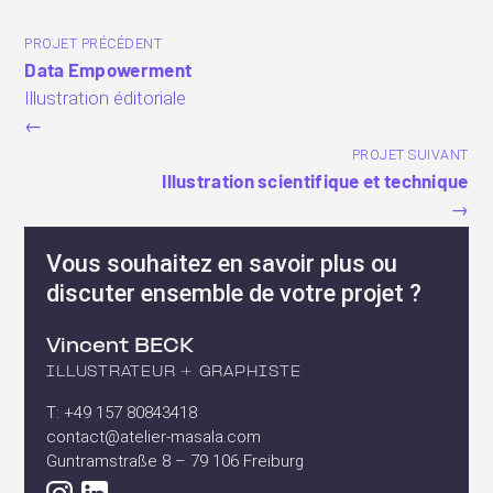
PROJET PRÉCÉDENT
Data Empowerment
Illustration éditoriale
←
PROJET SUIVANT
Illustration scientifique et technique
→
Vous souhaitez en savoir plus ou
discuter ensemble de votre projet ?
Vincent BECK
ILLUSTRATEUR + GRAPHISTE
T: +49 157 80843418
contact@atelier-masala.com
Guntramstraße 8 – 79 106 Freiburg