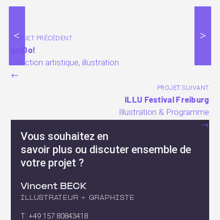
<
>
PROJET PRÉCÉDENT
guiDo!
Direction artistique, illustration
←
PROJET SUIVANT
ILLU Festival Freiburg
Illustration & Programme
→
Vous souhaitez en
savoir plus ou discuter ensemble de
votre projet ?
Vincent BECK
ILLUSTRATEUR + GRAPHISTE
T: +49 157 80843418